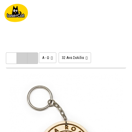
ΜΕΝΟΥ
Μπρελόκ Αυτοκινήτου
A - Ω
32 Ανα Σελίδα