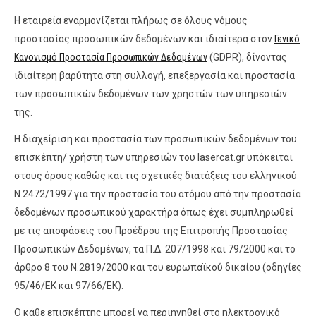
Η εταιρεία εναρμονίζεται πλήρως σε όλους νόμους
προστασίας προσωπικών δεδομένων και ιδιαίτερα στον
Γενικό
Κανονισμό Προστασία Προσωπικών Δεδομένων
(GDPR), δίνοντας
ιδιαίτερη βαρύτητα στη συλλογή, επεξεργασία και προστασία
των προσωπικών δεδομένων των χρηστών των υπηρεσιών
της.
Η διαχείριση και προστασία των προσωπικών δεδομένων του
επισκέπτη/ χρήστη των υπηρεσιών του lasercat.gr υπόκειται
στους όρους καθώς και τις σχετικές διατάξεις του ελληνικού
Ν.2472/1997 για την προστασία του ατόμου από την προστασία
δεδομένων προσωπικού χαρακτήρα όπως έχει συμπληρωθεί
με τις αποφάσεις του Προέδρου της Επιτροπής Προστασίας
Προσωπικών Δεδομένων, τα Π.Δ. 207/1998 και 79/2000 και το
άρθρο 8 του Ν.2819/2000 και του ευρωπαϊκού δικαίου (οδηγίες
95/46/ΕΚ και 97/66/ΕΚ).
Ο κάθε επισκέπτης μπορεί να περιηγηθεί στο ηλεκτρονικό