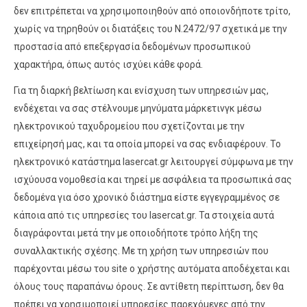
δεν επιτρέπεται να χρησιμοποιηθούν από οποιονδήποτε τρίτο,
χωρίς να τηρηθούν οι διατάξεις του Ν.2472/97 σχετικά με την
προστασία από επεξεργασία δεδομένων προσωπικού
χαρακτήρα, όπως αυτός ισχύει κάθε φορά.
Για τη διαρκή βελτίωση και ενίσχυση των υπηρεσιών μας,
ενδέχεται να σας στέλνουμε μηνύματα μάρκετινγκ μέσω
ηλεκτρονικού ταχυδρομείου που σχετίζονται με την
επιχείρησή μας, και τα οποία μπορεί να σας ενδιαφέρουν. Το
ηλεκτρονικό κατάστημα lasercat.gr λειτουργεί σύμφωνα με την
ισχύουσα νομοθεσία και τηρεί με ασφάλεια τα προσωπικά σας
δεδομένα για όσο χρονικό διάστημα είστε εγγεγραμμένος σε
κάποια από τις υπηρεσίες του lasercat.gr. Τα στοιχεία αυτά
διαγράφονται μετά την με οποιοδήποτε τρόπο λήξη της
συναλλακτικής σχέσης. Με τη χρήση των υπηρεσιών που
παρέχονται μέσω του site o χρήστης αυτόματα αποδέχεται και
όλους τους παραπάνω όρους. Σε αντίθετη περίπτωση, δεν θα
πρέπει να χρησιμοποιεί υπηρεσίες παρεχόμενες από την