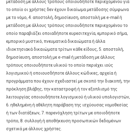
μετάδοση με άλλους τρόπους οποιουδήποτε περιεχομένου για
το οποίο οι χρήστες δεν έχουν δικαίωμα μετάδοσης σύμφωνα
με το νόμο, 4. αποστολή, δημοσίευση, αποστολή με e-mail ή
μετάδοση με άλλους τρόπους οποιουδήποτε περιεχομένου το
οποίο παραβιάζει οποιαδήποτε ευρεσιτεχνία, εμπορικό σήμα,
εμπορικό μυστικό, πνευματικά δικαιώματα ή άλλα
ιδιοκτησιακά δικαιώματα τρίτων κάθε είδους, 5. αποστολή,
δημοσίευση, αποστολή με e-mail ή μετάδοση με άλλους
τρόπους οποιουδήποτε υλικού το οποίο περιέχει ιούς
λογισμικού ή οποιουσδήποτε άλλους κώδικες, αρχεία ή
προγράμματα που έχουν σχεδιαστεί με σκοπό την διακοπή, την
πρόκληση βλάβης, την καταστροφή ή τον εξοπλισμό της
λειτουργίας οποιουδήποτε λογισμικού ή υλικού υπολογιστών,
6. ηθελημένη ή αθέλητη παράβαση της ισχύουσας νομοθεσίας
ή των διατάξεων, 7. παρενόχληση τρίτων με οποιοδήποτε
τρόπο, 8. συλλογή ή αποθήκευση προσωπικών δεδομένων
σχετικά με άλλους χρήστες.