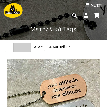
ΜΕΝΟΥ
Μεταλλικά Tags
A - Ω
32 Ανα Σελίδα