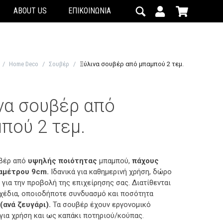
ABOUT US
ΕΠΙΚΟΙΝΩΝΙΑ
/
Home Deco
/
Σουβέρ
/
Ξύλινα σουβέρ από μπαμπού 2 τεμ.
να σουβέρ από
πού 2 τεμ.
υβέρ από
υψηλής ποιότητας
μπαμπού,
πάχους
αμέτρου 9cm.
Ιδανικά για καθημερινή χρήση, δώρο
 για την προβολή της επιχείρησης σας. Διατίθενται
χέδια, οποιοδήποτε συνδυασμό και ποσότητα
(ανά ζευγάρι).
Τα σουβέρ έχουν εργονομικό
για χρήση και ως καπάκι ποτηριού/κούπας.