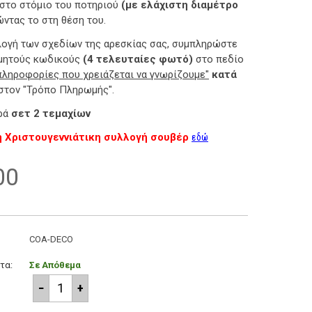
στο στόμιο του ποτηριού
(με ελάχιστη διαμέτρο
ντας το στη θέση του.
ιλογή των σχεδίων της αρεσκίας σας, συμπληρώστε
υμητούς κωδικούς
(4 τελευταίες φωτό)
στο πεδίο
πληροφορίες που χρειάζεται να γνωρίζουμε"
κατά
στον "Τρόπο Πληρωμής".
ορά
σετ 2 τεμαχίων
η Χριστουγεννιάτικη συλλογή σουβέρ
εδώ
00
COA-DECO
τα:
Σε Απόθεμα
−
+