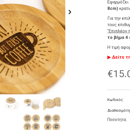
Εφαρμόζει 
8cm)
κρατώ
Για την επ
τους επιθ
"Επιπλέον 
το βήμα 4
Η τιμή αφ
▶ Δείτε τ
€
15.
Κωδικός:
Διαθεσιμότη
Ποσοτητα: