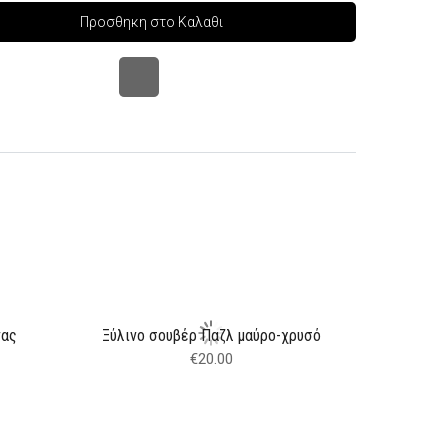
Προσθηκη στο Καλαθι
νας
Ξύλινο σουβέρ Παζλ μαύρο-χρυσό
Ξύλινο 
€
20.00