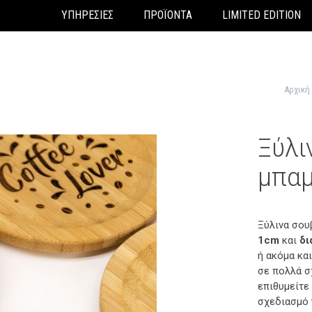
ΥΠΗΡΕΣΙΕΣ
ΠΡΟΪΟΝΤΑ
LIMITED EDITION
Αρχική
Ξύλι
μπαμ
Ξύλινα σο
1cm
και
δι
ή ακόμα και
σε πολλά σ
επιθυμείτε
σχεδιασμό 