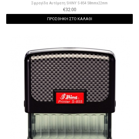
Σφραγίδα Αυτόματη SHINY S-854 58mmx22mm
€
32.00
ΠΡΟΣΘΗΚΗ ΣΤΟ ΚΑΛΑΘΙ