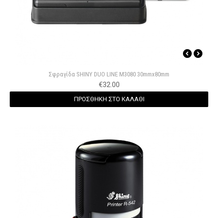
Σφραγίδα SHINY DUO LINE M3080 30mmx80mm
€
32.00
ΠΡΟΣΘΗΚΗ ΣΤΟ ΚΑΛΑΘΙ