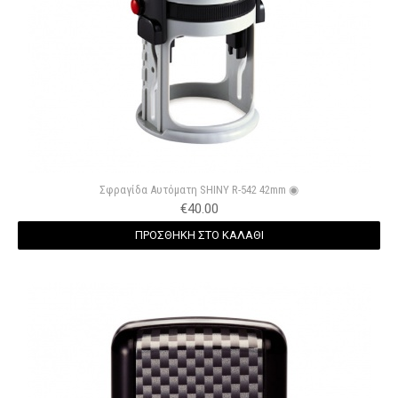
Σφραγίδα Αυτόματη SHINY R-542 42mm ◉
€
40.00
ΠΡΟΣΘΗΚΗ ΣΤΟ ΚΑΛΑΘΙ