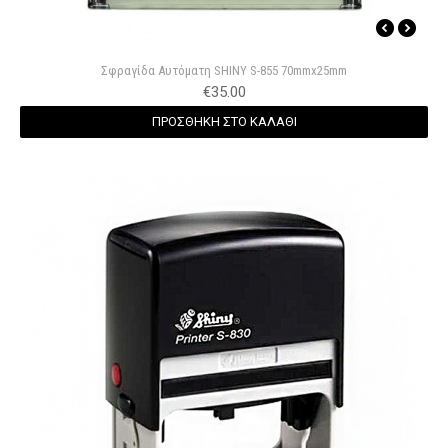
Σφραγίδα Αυτόματη SHINY S-855 70mmx25mm
€
35.00
ΠΡΟΣΘΗΚΗ ΣΤΟ ΚΑΛΑΘΙ