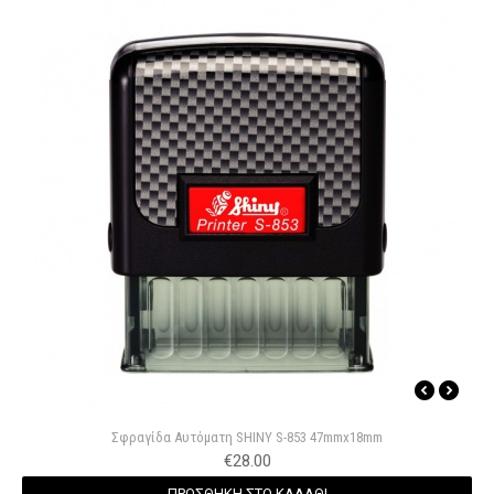
Σφραγίδα Αυτόματη SHINY S-853 47mmx18mm
€
28.00
ΠΡΟΣΘΗΚΗ ΣΤΟ ΚΑΛΑΘΙ