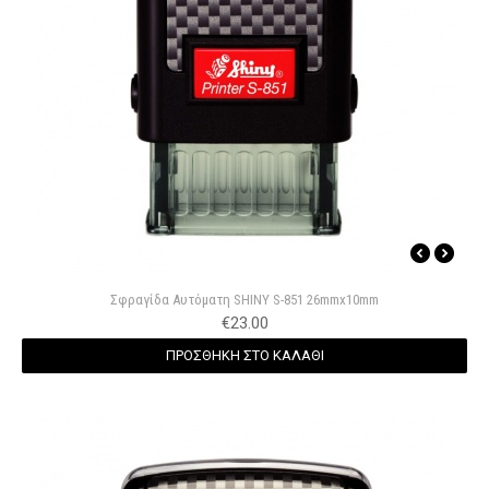
Σφραγίδα Αυτόματη SHINY S-851 26mmx10mm
€
23.00
ΠΡΟΣΘΗΚΗ ΣΤΟ ΚΑΛΑΘΙ