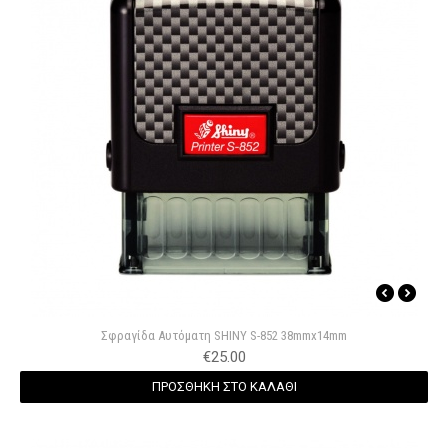
Σφραγίδα Αυτόματη SHINY S-852 38mmx14mm
€
25.00
ΠΡΟΣΘΗΚΗ ΣΤΟ ΚΑΛΑΘΙ