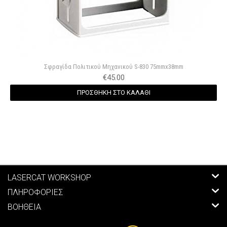
Σφραγίδα Πολιτικού Μηχανικού S-830 75mmx38mm
€
45.00
ΠΡΟΣΘΗΚΗ ΣΤΟ ΚΑΛΑΘΙ
LASERCAT WORKSHOP
ΠΛΗΡΟΦΟΡΙΕΣ
ΒΟΗΘΕΙΑ